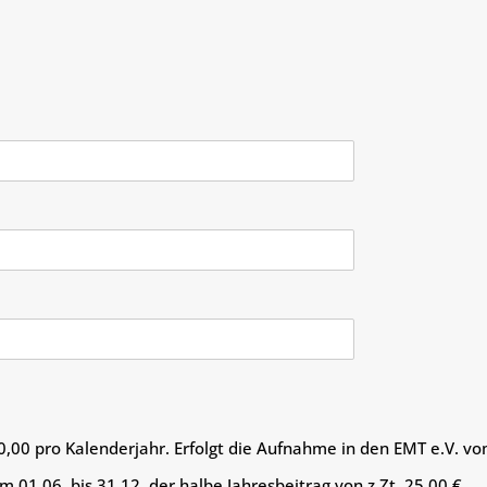
50,00 pro Kalenderjahr. Erfolgt die Aufnahme in den EMT e.V. vom
01.06. bis 31.12. der halbe Jahresbeitrag von z.Zt. 25,00 € .