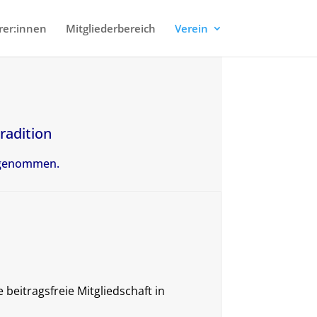
rer:innen
Mitgliederbereich
Verein
adition
s genommen.
eitragsfreie Mitgliedschaft in